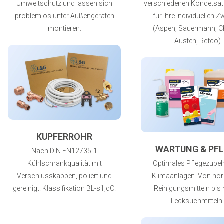
Umweltschutz und lassen sich
verschiedenen Kondetsa
problemlos unter Außengeräten
für Ihre individuellen 
montieren.
(Aspen, Sauermann, C
Austen, Refco)
KUPFERROHR
WARTUNG & PFL
Nach DIN EN12735-1
Kühlschrankqualität mit
Optimales Pflegezubeh
Verschlusskappen, poliert und
Klimaanlagen. Von no
gereinigt. Klassifikation BL-s1,dO.
Reinigungsmitteln bis 
Lecksuchmitteln.