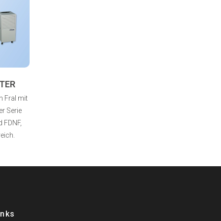
TER
 Fral mit
r Serie
d FDNF,
eich.
inks