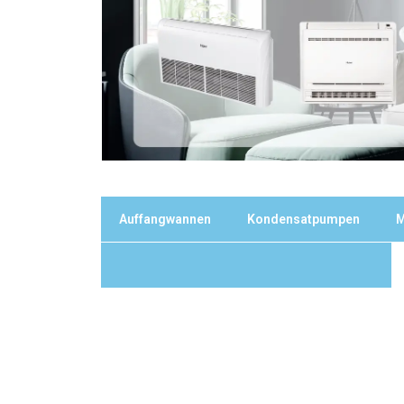
Auffangwannen
Kondensatpumpen
M