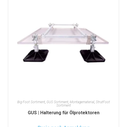
Big Foot Sortiment
,
GUS Sortiment
,
Montagematerial
,
StrutFoot
Sortiment
GUS | Halterung für Ölprotektoren