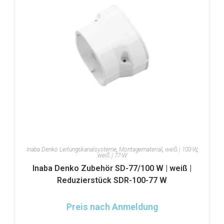
Inaba Denko Leitungskanalsysteme
,
Montagematerial
,
weiß | 100-W
,
weiß | 77-W
Inaba Denko Zubehör SD-77/100 W | weiß |
Reduzierstück SDR-100-77 W
Preis nach Anmeldung