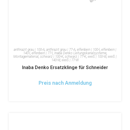
anthrazit grau | 100-A
,
anthrazit grau | 77-A
,
elfenbein | 100-l
,
elfenbein |
140-l
,
elfenbein | 77-l
,
Inaba Denko Leitungskanalsysteme
,
Montagematerial
,
schwarz | 100-K
,
schwarz | 77-K
,
weiß | 100-W
,
weiß |
140-W
,
weiß | 77-W
Inaba Denko Ersatzklinge für Schneider
Preis nach Anmeldung