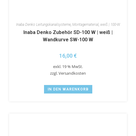
Inaba Denko Leitungskanalsysteme
,
Montagematerial
,
weiß | 100-W
Inaba Denko Zubehör SD-100 W | weiß |
Wandkurve SW-100 W
16,00
€
exkl. 19 % MwSt.
zzgl.
Versandkosten
IN DEN WARENKORB