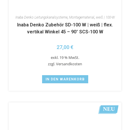
Inaba Denko Leitungskanalsysteme
,
Montagematerial
,
weiß | 100-W
Inaba Denko Zubehör SD-100 W | weiß | flex.
vertikal Winkel 45 – 90° SCS-100 W
27,00
€
exkl. 19 % MwSt.
zzgl.
Versandkosten
IN DEN WARENKORB
NEU