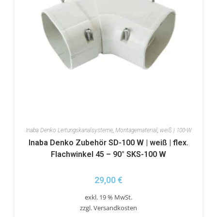
Inaba Denko Leitungskanalsysteme
,
Montagematerial
,
weiß | 100-W
Inaba Denko Zubehör SD-100 W | weiß | flex.
Flachwinkel 45 – 90° SKS-100 W
29,00
€
exkl. 19 % MwSt.
zzgl.
Versandkosten