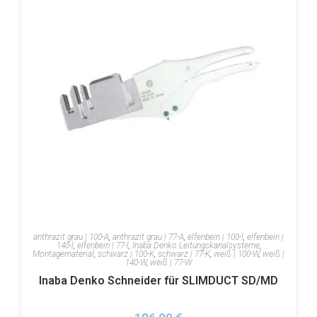
anthrazit grau | 100-A
,
anthrazit grau | 77-A
,
elfenbein | 100-l
,
elfenbein |
140-l
,
elfenbein | 77-l
,
Inaba Denko Leitungskanalsysteme
,
Montagematerial
,
schwarz | 100-K
,
schwarz | 77-K
,
weiß | 100-W
,
weiß |
140-W
,
weiß | 77-W
Inaba Denko Schneider für SLIMDUCT SD/MD