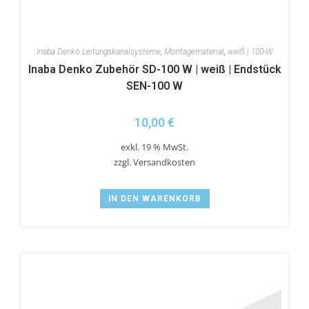
Inaba Denko Leitungskanalsysteme
,
Montagematerial
,
weiß | 100-W
Inaba Denko Zubehör SD-100 W | weiß | Endstück
SEN-100 W
10,00
€
exkl. 19 % MwSt.
zzgl.
Versandkosten
IN DEN WARENKORB