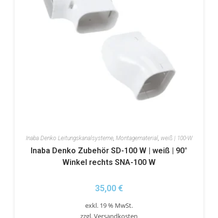
Inaba Denko Leitungskanalsysteme
,
Montagematerial
,
weiß | 100-W
Inaba Denko Zubehör SD-100 W | weiß | 90°
Winkel rechts SNA-100 W
35,00
€
exkl. 19 % MwSt.
zzgl.
Versandkosten