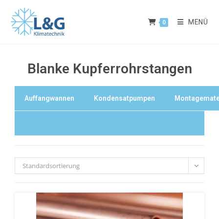
MENÜ
0
Blanke Kupferrohrstangen
Auffangwannen
Kondensatpumpen
Montagemate
Standardsortierung