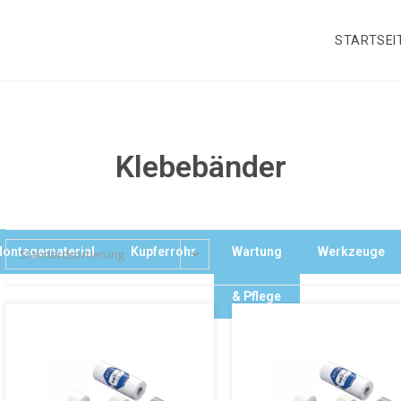
STARTSEI
Klebebänder
ontagematerial
Kupferrohr
Wartung
Werkzeuge
Standardsortierung
& Pflege