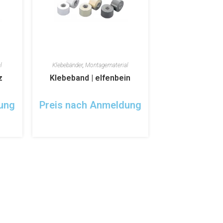
l
Klebebänder
,
Montagematerial
z
Klebeband | elfenbein
ung
Preis nach Anmeldung