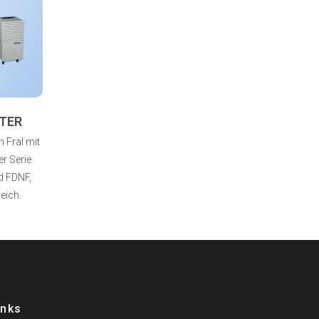
TER
 Fral mit
r Serie
d FDNF,
eich.
inks