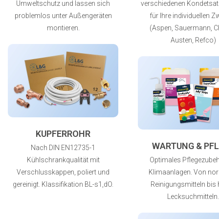
Umweltschutz und lassen sich
verschiedenen Kondetsa
problemlos unter Außengeräten
für Ihre individuellen 
montieren.
(Aspen, Sauermann, C
Austen, Refco)
KUPFERROHR
WARTUNG & PFL
Nach DIN EN12735-1
Kühlschrankqualität mit
Optimales Pflegezubeh
Verschlusskappen, poliert und
Klimaanlagen. Von no
gereinigt. Klassifikation BL-s1,dO.
Reinigungsmitteln bis 
Lecksuchmitteln.