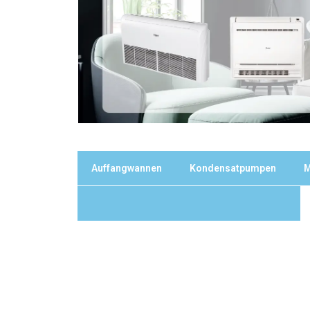
Auffangwannen
Kondensatpumpen
M