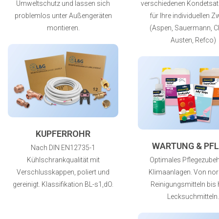
Umweltschutz und lassen sich
verschiedenen Kondetsa
problemlos unter Außengeräten
für Ihre individuellen 
montieren.
(Aspen, Sauermann, C
Austen, Refco)
KUPFERROHR
WARTUNG & PFL
Nach DIN EN12735-1
Kühlschrankqualität mit
Optimales Pflegezubeh
Verschlusskappen, poliert und
Klimaanlagen. Von no
gereinigt. Klassifikation BL-s1,dO.
Reinigungsmitteln bis 
Lecksuchmitteln.