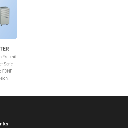
TER
 Fral mit
r Serie
d FDNF,
eich.
inks