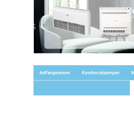
Auffangwannen
Kondensatpumpen
M