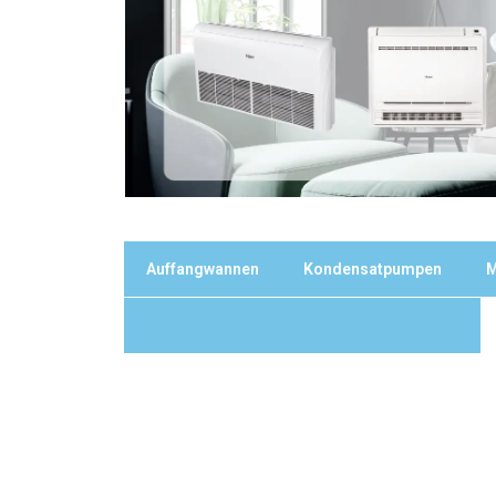
Auffangwannen
Kondensatpumpen
M