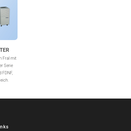
TER
 Fral mit
r Serie
d FDNF,
eich.
inks