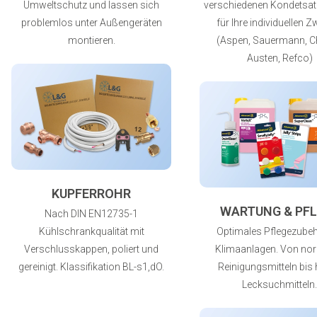
Umweltschutz und lassen sich
verschiedenen Kondetsa
problemlos unter Außengeräten
für Ihre individuellen 
montieren.
(Aspen, Sauermann, C
Austen, Refco)
KUPFERROHR
WARTUNG & PFL
Nach DIN EN12735-1
Kühlschrankqualität mit
Optimales Pflegezubeh
Verschlusskappen, poliert und
Klimaanlagen. Von no
gereinigt. Klassifikation BL-s1,dO.
Reinigungsmitteln bis 
Lecksuchmitteln.