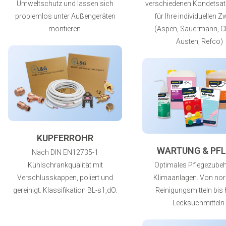
Umweltschutz und lassen sich
verschiedenen Kondetsa
problemlos unter Außengeräten
für Ihre individuellen 
montieren.
(Aspen, Sauermann, C
Austen, Refco)
KUPFERROHR
WARTUNG & PFL
Nach DIN EN12735-1
Kühlschrankqualität mit
Optimales Pflegezubeh
Verschlusskappen, poliert und
Klimaanlagen. Von no
gereinigt. Klassifikation BL-s1,dO.
Reinigungsmitteln bis 
Lecksuchmitteln.