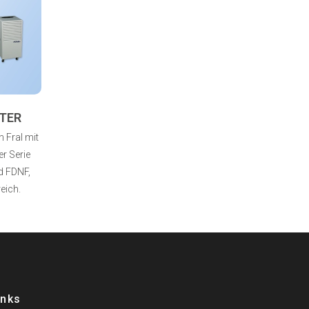
TER
 Fral mit
r Serie
d FDNF,
eich.
inks