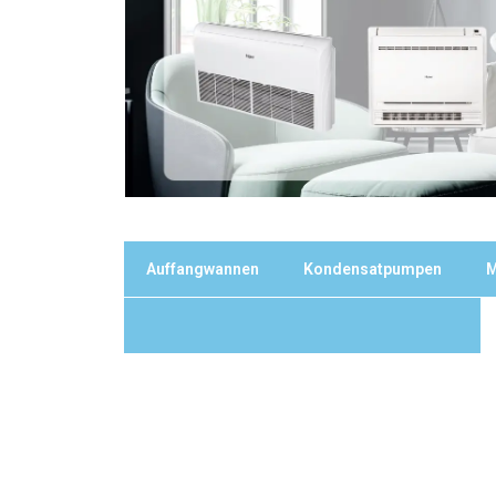
Auffangwannen
Kondensatpumpen
M