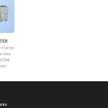
TER
 Fral mit
r Serie
d FDNF,
eich.
inks