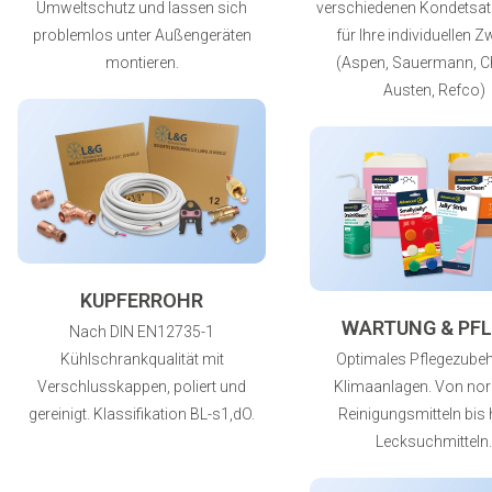
Umweltschutz und lassen sich
verschiedenen Kondetsa
problemlos unter Außengeräten
für Ihre individuellen 
montieren.
(Aspen, Sauermann, C
Austen, Refco)
KUPFERROHR
WARTUNG & PFL
Nach DIN EN12735-1
Kühlschrankqualität mit
Optimales Pflegezubeh
Verschlusskappen, poliert und
Klimaanlagen. Von no
gereinigt. Klassifikation BL-s1,dO.
Reinigungsmitteln bis 
Lecksuchmitteln.