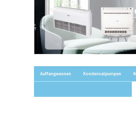
Auffangwannen
Kondensatpumpen
M