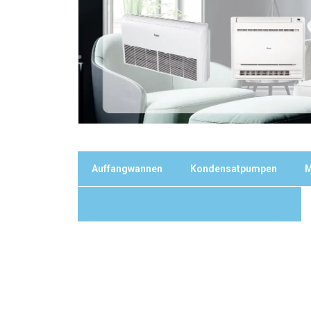
Auffangwannen
Kondensatpumpen
M