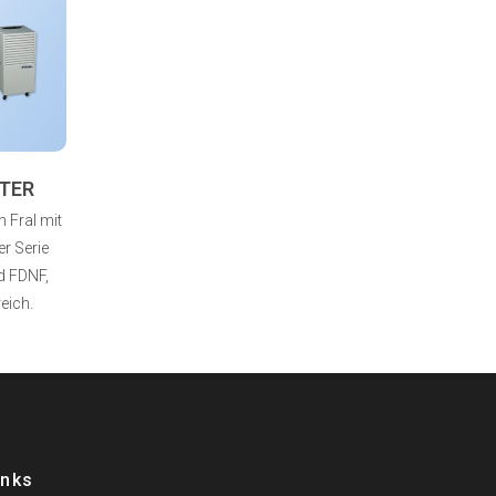
TER
 Fral mit
r Serie
d FDNF,
eich.
inks