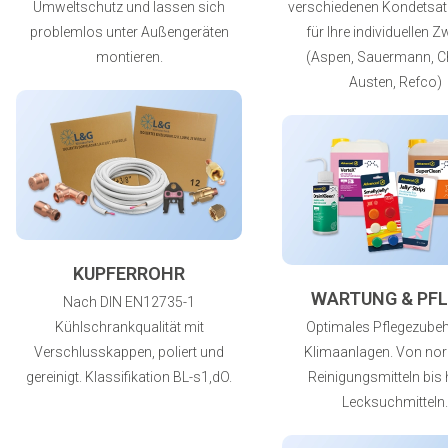
Umweltschutz und lassen sich
verschiedenen Kondetsa
problemlos unter Außengeräten
für Ihre individuellen 
montieren.
(Aspen, Sauermann, C
Austen, Refco)
KUPFERROHR
WARTUNG & PFL
Nach DIN EN12735-1
Kühlschrankqualität mit
Optimales Pflegezubeh
Verschlusskappen, poliert und
Klimaanlagen. Von no
gereinigt. Klassifikation BL-s1,dO.
Reinigungsmitteln bis 
Lecksuchmitteln.