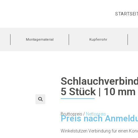
STARTSEI
Montagematerial
Kupferrohr
Schlauchverbind
5 Stück | 10 mm 
🔍
Bruttopreis /
Nettopreis
Preis nach Anmeld
Winkelstutzen Verbindung für einen Ko