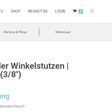
TE
SHOP
NEUHEITEN
LOGIN
0
Wartung & Pflege
Werkzeuge
er Winkelstutzen |
(3/8″)
ung
ndensatschlauch.