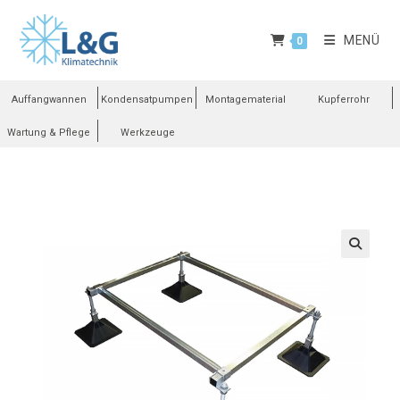
MENÜ
0
Auffangwannen
Kondensatpumpen
Montagematerial
Kupferrohr
Wartung & Pflege
Werkzeuge
🔍