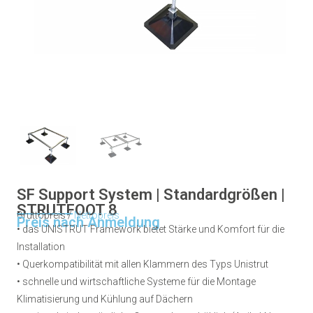
SF Support System | Standardgrößen |
STRUTFOOT 8
Bruttopreis /
Nettopreis
Preis nach Anmeldung
• das UNISTRUT Framework bietet Stärke und Komfort für die
Installation
• Querkompatibilität mit allen Klammern des Typs Unistrut
• schnelle und wirtschaftliche Systeme für die Montage
Klimatisierung und Kühlung auf Dächern