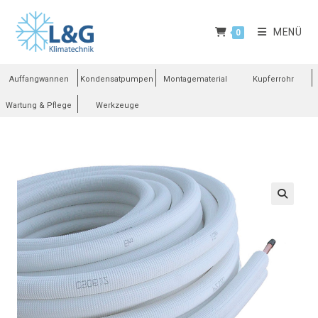
MENÜ
0
Auffangwannen
Kondensatpumpen
Montagematerial
Kupferrohr
Wartung & Pflege
Werkzeuge
🔍