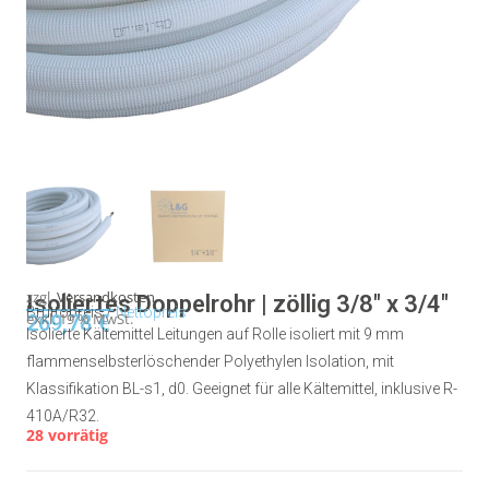
zzgl.
Versandkosten
Isoliertes Doppelrohr | zöllig 3/8″ x 3/4″
Bruttopreis /
Nettopreis
269,78
exkl. 19 % MwSt.
€
Isolierte Kältemittel Leitungen auf Rolle isoliert mit 9 mm
flammenselbsterlöschender Polyethylen Isolation, mit
Klassifikation BL-s1, d0. Geeignet für alle Kältemittel, inklusive R-
410A/R32.
28 vorrätig