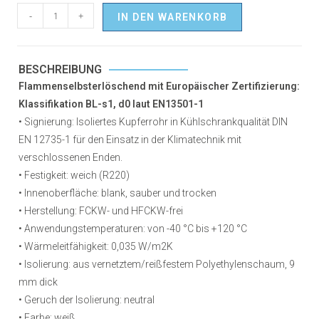
-
+
IN DEN WARENKORB
BESCHREIBUNG
Flammenselbsterlöschend mit Europäischer Zertifizierung:
Klassifikation BL-s1, d0 laut EN13501-1
• Signierung: Isoliertes Kupferrohr in Kühlschrankqualität DIN
EN 12735-1 für den Einsatz in der Klimatechnik mit
verschlossenen Enden.
• Festigkeit: weich (R220)
• Innenoberfläche: blank, sauber und trocken
• Herstellung: FCKW- und HFCKW-frei
• Anwendungstemperaturen: von -40 °C bis +120 °C
• Wärmeleitfähigkeit: 0,035 W/m2K
• Isolierung: aus vernetztem/reißfestem Polyethylenschaum, 9
mm dick
• Geruch der Isolierung: neutral
• Farbe: weiß