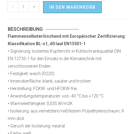
-
+
IN DEN WARENKORB
BESCHREIBUNG
Flammenselbsterlöschend mit Europäischer Zertifizierung:
Klassifikation BL-s1, d0 laut EN13501-1
• Signierung: Isoliertes Kupferrohr in Kühlschrankqualität DIN
EN 12735-1 für den Einsatz in der Klimatechnik mit
verschlossenen Enden.
• Festigkeit: weich (R220)
• Innenoberfläche: blank, sauber und trocken
• Herstellung: FCKW- und HFCKW-frei
• Anwendungstemperaturen: von -40 °C bis +120 °C
• Wärmeleitfähigkeit: 0,035 W/m2K
• Isolierung: aus vernetztem/reißfestem Polyethylenschaum, 9
mm dick
• Geruch der Isolierung: neutral
• Farbe: weiß