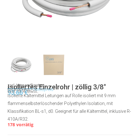
zzgl.
Versandkosten
Isoliertes Einzelrohr | zöllig 3/8″
Bruttopreis /
Nettopreis
93,66
exkl. 19 % MwSt.
€
Isolierte Kältemittel Leitungen auf Rolle isoliert mit 9 mm
flammenselbsterlöschender Polyethylen Isolation, mit
Klassifikation BL-s1, d0. Geeignet für alle Kältemittel, inklusive R-
410A/R32.
178 vorrätig