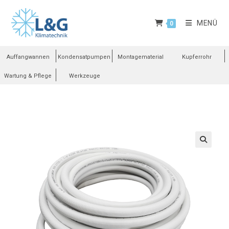
MENÜ
0
Auffangwannen
Kondensatpumpen
Montagematerial
Kupferrohr
Wartung & Pflege
Werkzeuge
🔍