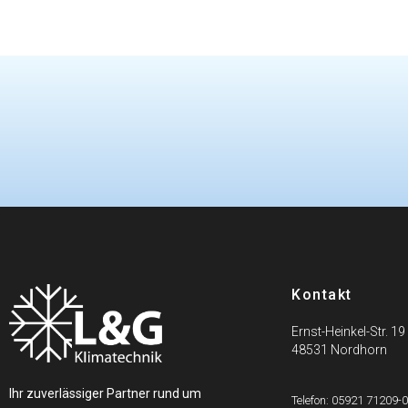
Kontakt
Ernst-Heinkel-Str. 19
48531 Nordhorn
Ihr zuverlässiger Partner rund um
Telefon: 05921 71209-