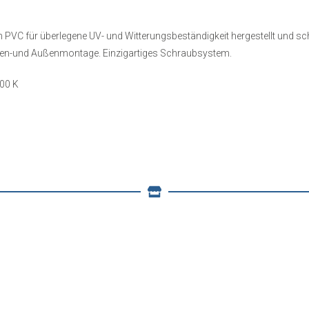
VC für überlegene UV- und Witterungsbeständigkeit hergestellt und schu
nen-und Außenmontage. Einzigartiges Schraubsystem.
100 K