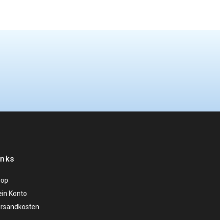
inks
hop
in Konto
rsandkosten