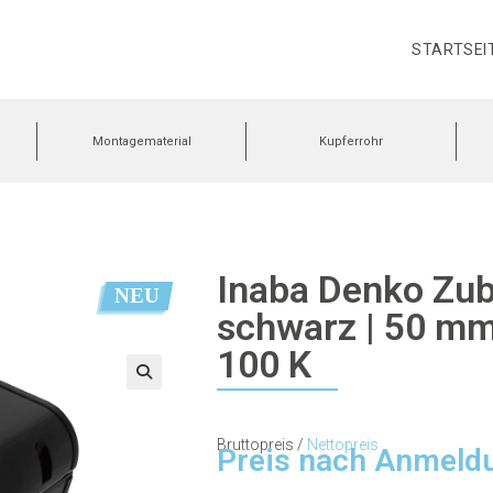
STARTSEI
Montagematerial
Kupferrohr
Inaba Denko Zub
NEU
schwarz | 50 mm 
100 K
🔍
Bruttopreis /
Nettopreis
Preis nach Anmeld