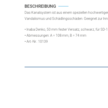
BESCHREIBUNG
Das Kanalsystem ist aus einem speziellen hochwertigen P
Vandalismus und Schädlingsschäden. Geeignet zur In
•
Inaba Denko, 50 mm fester Versatz, schwarz, für SD-
• Abmessungen: A = 108 mm, B = 74 mm
• Art.-Nr.: 10139