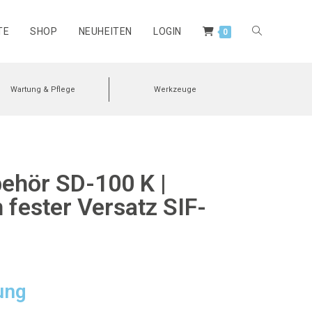
TE
SHOP
NEUHEITEN
LOGIN
0
Wartung & Pflege
Werkzeuge
ehör SD-100 K |
fester Versatz SIF-
ung