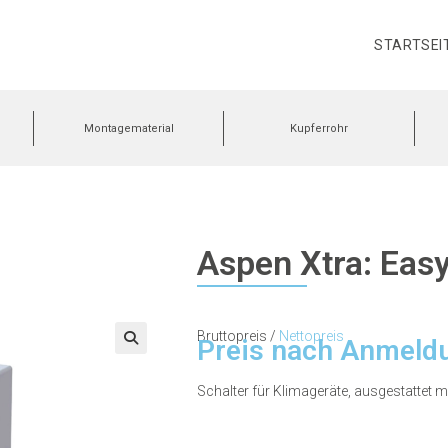
STARTSEI
Montagematerial
Kupferrohr
Aspen Xtra: Easy
Bruttopreis /
Nettopreis
Preis nach Anmeld
🔍
Schalter für Klimageräte, ausgestattet 