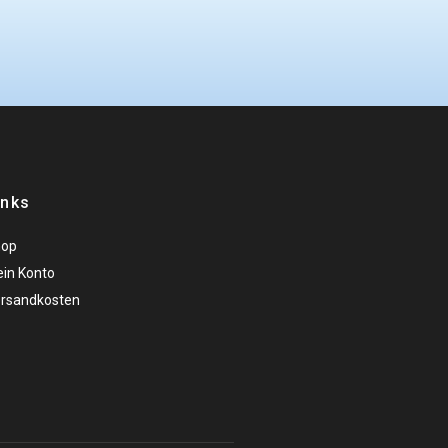
inks
hop
in Konto
rsandkosten