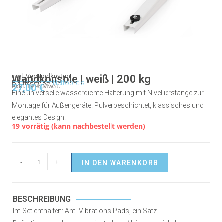
zzgl.
Versandkosten
Wandkonsole | weiß | 200 kg
Bruttopreis /
Nettopreis
27,00
exkl. 19 % MwSt.
€
Eine universelle wasserdichte Halterung mit Nivellierstange zur
Montage für Außengeräte. Pulverbeschichtet, klassisches und
elegantes Design.
19 vorrätig (kann nachbestellt werden)
-
+
IN DEN WARENKORB
BESCHREIBUNG
Im Set enthalten: Anti-Vibrations-Pads, ein Satz