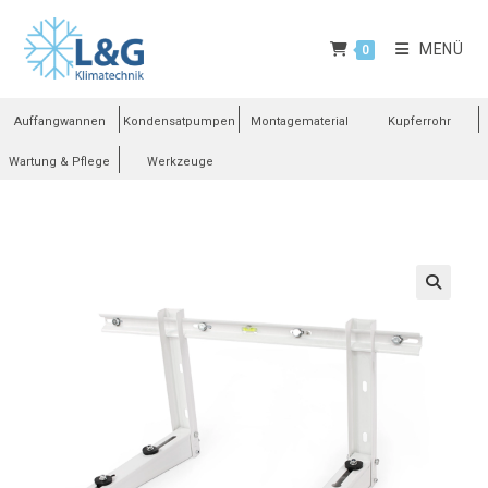
MENÜ
0
Auffangwannen
Kondensatpumpen
Montagematerial
Kupferrohr
Wartung & Pflege
Werkzeuge
🔍