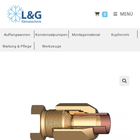
MENÜ
0
Auffangwannen
Kondensatpumpen
Montagematerial
Kupferrohr
Wartung & Pflege
Werkzeuge
🔍