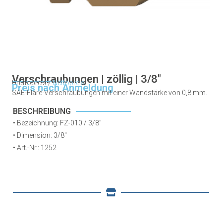
Verschraubungen | zöllig | 3/8″
Bruttopreis /
Nettopreis
Preis nach Anmeldung
SAE-Flare-Verschraubungen mit einer Wandstärke von 0,8 mm.
BESCHREIBUNG
• Bezeichnung: FZ-010 / 3/8″
• Dimension: 3/8″
•
Art.-Nr.: 1252