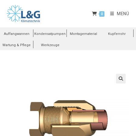
MENÜ
0
Auffangwannen
Kondensatpumpen
Montagematerial
Kupferrohr
Wartung & Pflege
Werkzeuge
🔍