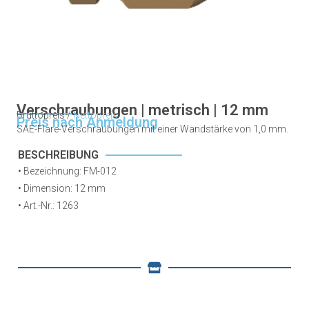
Verschraubungen | metrisch | 12 mm
Bruttopreis /
Nettopreis
Preis nach Anmeldung
SAE-Flare-Verschraubungen mit einer Wandstärke von 1,0 mm.
BESCHREIBUNG
• Bezeichnung: FM-012
• Dimension: 12 mm
•
Art.-Nr.: 1263