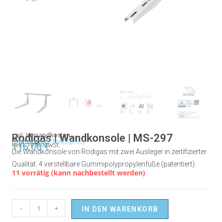
zzgl.
Versandkosten
Rodigas | Wandkonsole | MS-297
Bruttopreis /
Nettopreis
116,00
exkl. 19 % MwSt.
€
Die Wandkonsole von Rodigas mit zwei Ausleger in zertifizierter
Qualität. 4 verstellbare Gummipolypropylenfüße (patentiert).
11 vorrätig (kann nachbestellt werden)
-
+
IN DEN WARENKORB