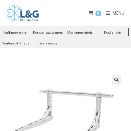
MENÜ
0
Auffangwannen
Kondensatpumpen
Montagematerial
Kupferrohr
Wartung & Pflege
Werkzeuge
🔍