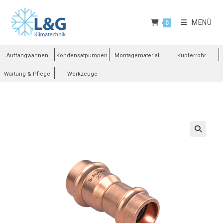
MENÜ
0
Auffangwannen
Kondensatpumpen
Montagematerial
Kupferrohr
Wartung & Pflege
Werkzeuge
🔍