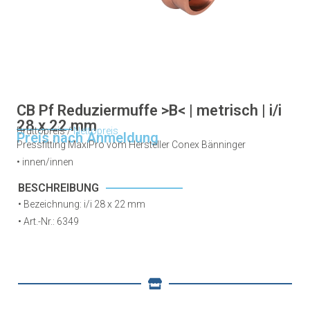
CB Pf Reduziermuffe >B< | metrisch | i/i
28 x 22 mm
Bruttopreis /
Nettopreis
Preis nach Anmeldung
Pressfitting MaxiPro vom Hersteller Conex Bänninger
• innen/
innen
BESCHREIBUNG
• Bezeichnung: i/i 28 x 22 mm
•
Art.-Nr.: 6349