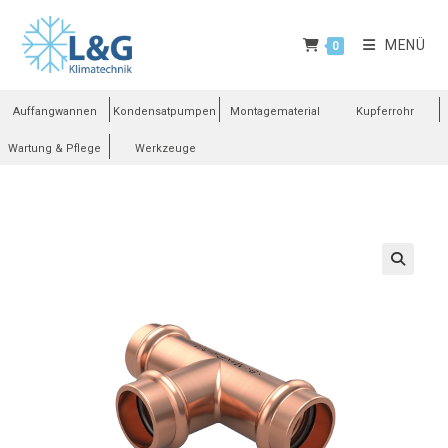
MENÜ
0
Auffangwannen
Kondensatpumpen
Montagematerial
Kupferrohr
Wartung & Pflege
Werkzeuge
🔍