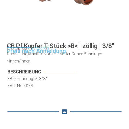
CB Pf Kupfer T-Stück >B< | zöllig | 3/8"
Bruttopreis /
Nettopreis
Preis nach Anmeldung
Pressfitting MaxiPro vom Hersteller Conex Bänninger
•
innen/innen
BESCHREIBUNG
• Bezeichnung: i/i 3/8″
•
Art.-Nr.: 4078