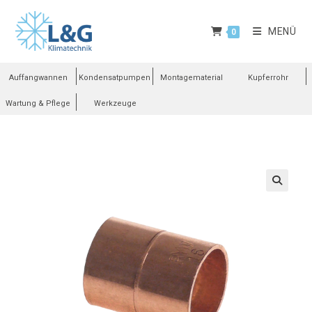
MENÜ
0
Auffangwannen
Kondensatpumpen
Montagematerial
Kupferrohr
Wartung & Pflege
Werkzeuge
🔍