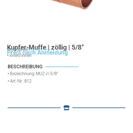
Kupfer-Muffe | zöllig | 5/8″
Bruttopreis /
Nettopreis
Preis nach Anmeldung
•
innen/innen
BESCHREIBUNG
• Bezeichnung: MUZ i/i 5/8″
•
Art.-Nr.: 812