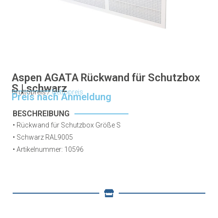
Aspen AGATA Rückwand für Schutzbox
S | schwarz
Bruttopreis /
Nettopreis
Preis nach Anmeldung
BESCHREIBUNG
• Rückwand für Schutzbox Größe S
• Schwarz RAL9005
• Artikelnummer: 10596