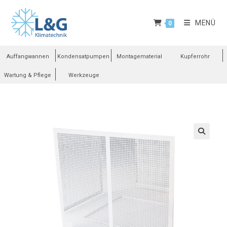
MENÜ
0
Auffangwannen
Kondensatpumpen
Montagematerial
Kupferrohr
Wartung & Pflege
Werkzeuge
🔍