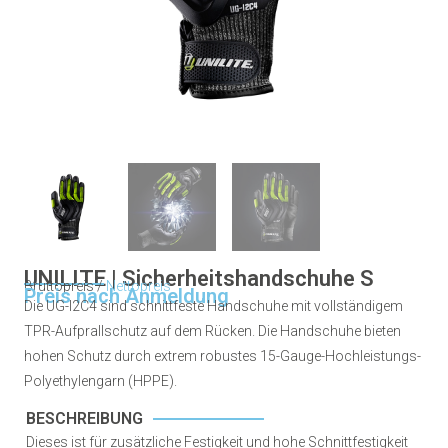
UNILITE | Sicherheitshandschuhe S
Bruttopreis /
Nettopreis
Preis nach Anmeldung
Die UG-I2C4 sind schnittfeste Handschuhe mit vollständigem
TPR-Aufprallschutz auf dem Rücken. Die Handschuhe bieten
hohen Schutz durch extrem robustes 15-Gauge-Hochleistungs-
Polyethylengarn (HPPE).
BESCHREIBUNG
Dieses ist für zusätzliche Festigkeit und hohe Schnittfestigkeit