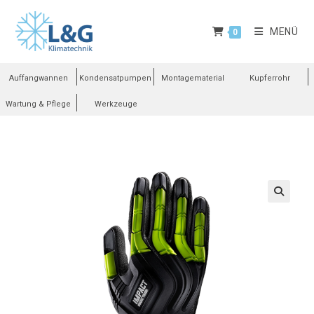
MENÜ
0
Auffangwannen
Kondensatpumpen
Montagematerial
Kupferrohr
Wartung & Pflege
Werkzeuge
🔍