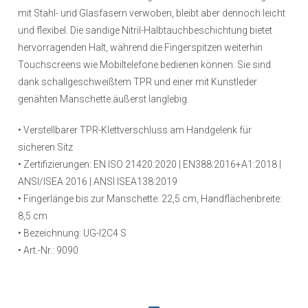
mit Stahl- und Glasfasern verwoben, bleibt aber dennoch leicht
und flexibel. Die sandige Nitril-Halbtauchbeschichtung bietet
hervorragenden Halt, während die Fingerspitzen weiterhin
Touchscreens wie Mobiltelefone bedienen können. Sie sind
dank schallgeschweißtem TPR und einer mit Kunstleder
genähten Manschette äußerst langlebig.
• Verstellbarer TPR-Klettverschluss am Handgelenk für
sicheren Sitz
• Zertifizierungen: EN ISO 21420:2020 | EN388:2016+A1:2018 |
ANSI/ISEA 2016 | ANSI ISEA138:2019
• Fingerlänge bis zur Manschette: 22,5 cm, Handflächenbreite:
8,5 cm
• Bezeichnung: UG-I2C4 S
•
Art.-Nr.: 9090