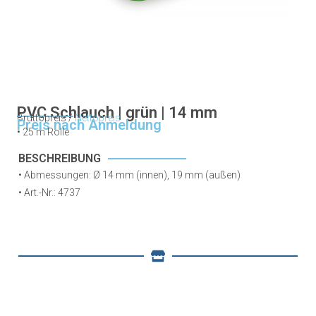
PVC Schlauch | grün | 14 mm
Bruttopreis /
Nettopreis
Preis nach Anmeldung
• 25 m Rolle
BESCHREIBUNG
• Abmessungen: Ø 14 mm (innen), 19 mm (außen)
• Art.-Nr.: 4737