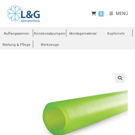
MENÜ
0
Auffangwannen
Kondensatpumpen
Montagematerial
Kupferrohr
Wartung & Pflege
Werkzeuge
🔍