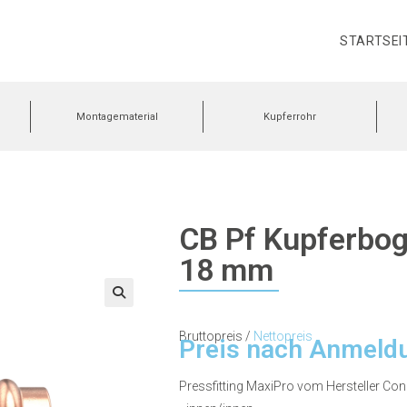
STARTSEI
Montagematerial
Kupferrohr
CB Pf Kupferboge
18 mm
🔍
Bruttopreis /
Nettopreis
Preis nach Anmeld
Pressfitting MaxiPro vom Hersteller Co