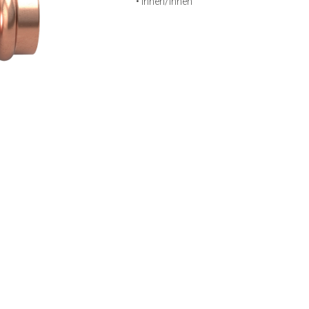
•
innen/innen