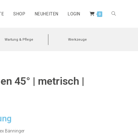
TE
SHOP
NEUHEITEN
LOGIN
0
Wartung & Pflege
Werkzeuge
n 45° | metrisch |
ung
nex Bänninger