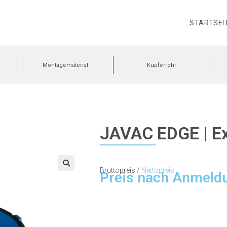
STARTSEI
Montagematerial
Kupferrohr
JAVAC EDGE | Ex
Bruttopreis /
Nettopreis
Preis nach Anmeld
🔍