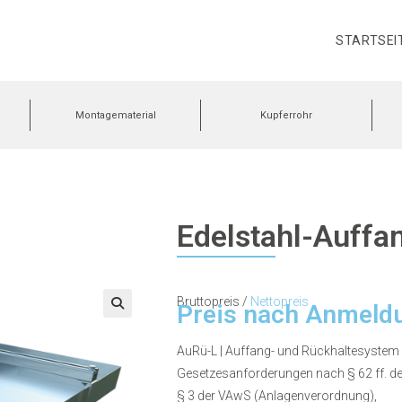
STARTSEI
Montagematerial
Kupferrohr
Edelstahl-Auff
Bruttopreis /
Nettopreis
Preis nach Anmeld
🔍
AuRü-L | Auffang- und Rückhaltesystem f
Gesetzesanforderungen nach § 62 ff. 
§ 3 der VAwS (Anlagenverordnung),