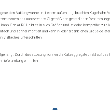
r gesetzten Auffangwannen mit einem außen angebrachten Kugelhahn-Vent
stromsystem hält austretendes Öl gemäß den gesetzlichen Bestimmunge
n. Den AuRü L gibt es in allen Größen und ist dabei kompatibel zu all
ach und schnell montiert und kann in jeder erdenklichen Größe geliefer
 Vielfaches unterschritten.
ehängt. Durch diese Lösung können die Kälteaggregate direkt auf das
m Lieferumfang enthalten.