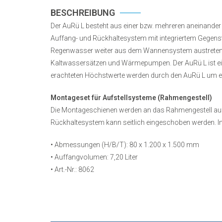
BESCHREIBUNG
Der AuRü L besteht aus einer bzw. mehreren aneinande
Auffang- und Rückhaltesystem mit integriertem Gegen
Regenwasser weiter aus dem Wannensystem austreten kan
Kaltwassersätzen und Wärmepumpen. Der AuRü L ist einf
erachteten Höchstwerte werden durch den AuRü L um ein
Montageset für Aufstellsysteme (Rahmengestell)
Die Montageschienen werden an das Rahmengestell aufg
Rückhaltesystem kann seitlich eingeschoben werden. I
• Abmessungen (H/B/T): 80 x 1.200 x 1.500 mm
• Auffangvolumen: 7,20 Liter
• Art.-Nr.: 8062