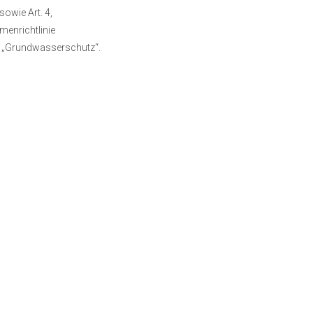
owie Art. 4,
menrichtlinie
ie „Grundwasserschutz“.