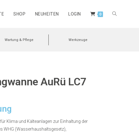
TE
SHOP
NEUHEITEN
LOGIN
0
Wartung & Pflege
Werkzeuge
angwanne AuRü LC7
ung
ür Klima und Kälteanlagen zur Einhaltung der
des WHG (Wasserhaushaltsgesetz),