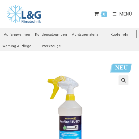
MENÜ
0
Auffangwannen
Kondensatpumpen
Montagematerial
Kupferrohr
Wartung & Pflege
Werkzeuge
NEU
🔍