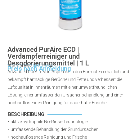
Advanced PurAire ECD |
Verdampferreiniger und
Desodorierungsmittel | 1 L
Bruttopreis /
Nettopreis
Preis nach Anmeldung
Advanced PurAire von Aspen ist in drei Formaten erhältlich und
bekämpft hartnäckige Gerüche und Fette und verbessert die
Luftqualität in Innenräumen mit einer umweltfreundlichen
Lösung, einer umfassenden Ursachenbehandlung und einer
hochauflösenden Reinigung für dauerhafte Frische.
BESCHREIBUNG
• aktive hydrophile No-Rinse-Technologie
• umfassende Behandlung der Grundursachen
• hochauflösende Reinigung und Frische